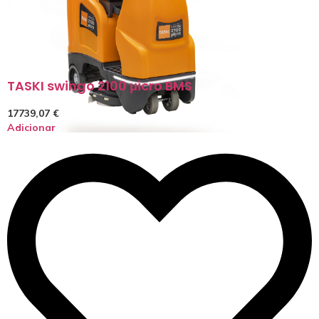
TASKI swingo 2100 μicro BMS
17739,07
€
Adicionar